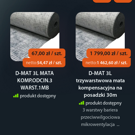
67,00 zł / szt.
1 799,00 zł / szt.
netto:
54,47 zł / szt.
netto:
1 462,60 zł / szt.
D-MAT 3L MATA
D-MAT 3L
KOMP.ODCIN.3
trzywarstwowa mata
WARST.1MB
kompensacyjna na
posadzki 30m
produkt dostępny
produkt dostępny
3 warstwy bariera
przeciwwilgociowa
mikrowentylacja ...